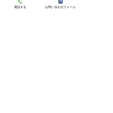
電話する
お問い合わせフォーム
名称/住所
三島市初音台の歯医者さん
みうら歯科医院
一般歯科／小児歯科／ホワイトニング／歯周病／イ
ンプラント／白い詰め物（メタルフリー）／入れ歯
／予防歯科／CT完備／無料駐車場10台／土曜診療
〒411-0018 静岡県三島市初音台25-1
TEL：055-973-1211
コンテンツ
HOME
​通院中の患者様へ
患者様向け資料
矯正Q&A
​インプラントQ&A