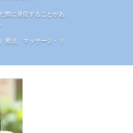
だ際に発症することがあ
。
）療法、マッサージ・リ