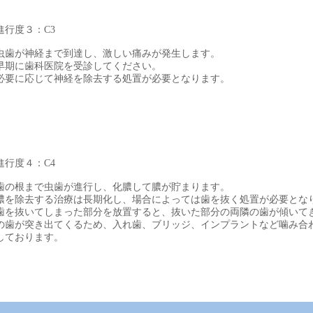
進行度３：C3
虫歯が神経まで到達し、激しい痛みが発生します。​
​早期に歯科医院を受診してください。
​必要に応じて神経を除去する処置が必要となります。
進行度４：C4
歯の根まで虫歯が進行し、化膿して膿が貯まります。
膿を除去する治療は長期化し、場合によっては歯を抜く処置が必要とな
歯を抜いてしまった部分を放置すると、抜いた部分の両隣の歯が傾いて
の歯が突き出てくるため、入れ歯、ブリッジ、インプラントなど噛み合
しております。