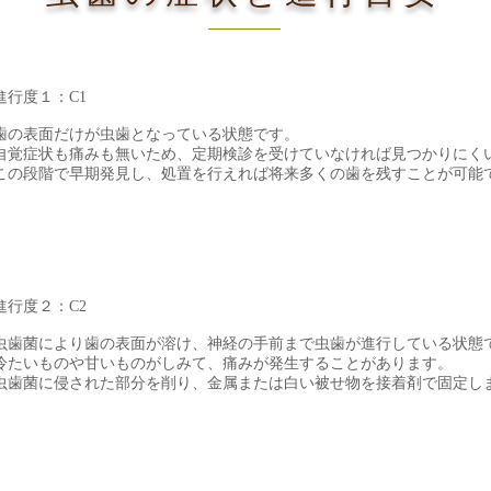
進行度１：C1
歯の表面だけが虫歯となっている状態です。
自覚症状も痛みも無いため、定期検診を受けていなければ見つかりにく
​この段階で早期発見し、処置を行えれば将来多くの歯を残すことが可能
進行度２：C2
虫歯菌により歯の表面が溶け、神経の手前まで虫歯が進行している状態
冷たいものや甘いものがしみて、痛みが発生することがあります。
虫歯菌に侵された部分を削り、金属または白い被せ物を接着剤で固定し