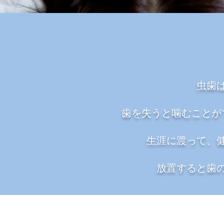
虫歯
歯を失うと噛むことが
​生涯に渡って
放置すると歯