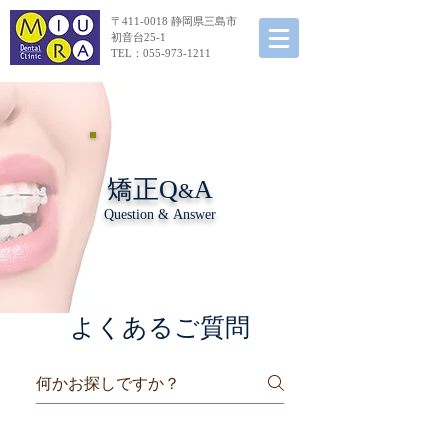
〒411-0018 静岡県三島市
初音台25-1
TEL：055-973-1211
​矯正Q
A
&
Question
&
Answer
よくあるご質問