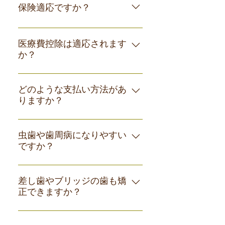
ださい。 各種料金はこちら
保険適応ですか？
ックの装置もございますのでご相談く
ださい。
矯正治療は保険適応外となります。 顎
の手術をする場合に限っては保険適応
医療費控除は適応されます
か？
になることがございます。
審美治療目的の矯正治療では医療費控
除は受けられませんが、咬合障害のあ
どのような支払い方法があ
りますか？
る方は医療費控除の対象となることも
ありますのでご相談ください。
現金支払いの他に、クレジットカード
がご利用いただけます。 取り扱いクレ
虫歯や歯周病になりやすい
ですか？
ジットカードの確認はこちら
矯正装置がついていると、歯磨きはし
ずらくなり汚れは付きやすくなります
差し歯やブリッジの歯も矯
正できますか？
のでむし歯予防はとても大切になりま
す。矯正治療中の患者様には、歯科衛
いずれの場合でも、矯正治療は可能で
生士による予防的な歯みがき指導や、