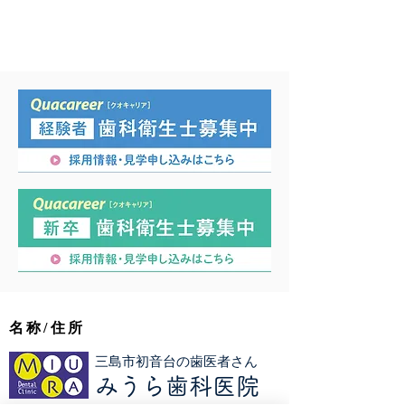
す。 ブリッジの場合には、橋渡しの部
プロッフェッショナルなクリーニング
分を切断してできたスペースを利用し
を行い、むし歯予防に努めています。
て治療する場合があります。この場合
には、矯正治療後にブリッジや冠の作
り直しが必要になります。
名称/住所
三島市初音台の歯医者さん
みうら歯科医院