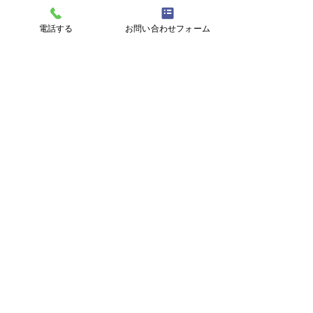
一般歯科／小児歯科／ホワイトニング／歯周病／イ
電話する
お問い合わせフォーム
ンプラント／白い詰め物（メタルフリー）／入れ歯
／予防歯科／CT完備／無料駐車場10台／土曜診療
〒411-0018 静岡県三島市初音台25-1
TEL：055-973-1211
コンテンツ
HOME
​通院中の患者様へ
患者様向け資料
矯正Q&A
​インプラントQ&A
初めての方へ
診療ポリシー
通院案内
医院紹介
​院長紹介
​​自由診療について
保険診療
一般歯科
小児歯科