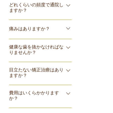
スペースをつくりやすく、抜歯しない
が、早くはじめれば早く矯正治療が終
どれくらいの頻度で通院し
で歯列を整えられる可能性が高まりま
ますか？
わるというわけではありません。歯を
す。
動かす期間は、お子様の場合で3～4
装置が入った後は、通常1ヶ月に一度の
年、大人の方で2年～2年半程度をおお
間隔で通院していただきます。 一定期
痛みはありますか？
まかな目安と考えてください。 当院で
間ご来院がなかったり、3ヶ月以上あい
は、検査結果をお伝えする際に治療の
ての来院間隔になってしまうような場
個人差があり、痛みが出る可能性もご
期間もお伝えしています。
合は、矯正装置の作用が出にくくな
ざいます。 使用する装置によっては初
健康な歯を抜かなければな
り、治療の期間が延びてしまう可能性
りませんか？
めて装置をつけた時に、 3～4日歯が浮
があります。
いたような痛みがありますが1週間程度
全ての歯を残し、歯並びもきれいに整
で慣れます。
うことが一番です。しかし、 歯とあご
目立たない矯正治療はあり
ますか？
の大きさが合わず、デコボコの量が大
きい場合や、隙間が足りない場合な
当院では見た目が矯正しているとほと
ど、患者様によっては、永久歯を抜い
んどわからないマウスピース矯正をご
費用はいくらかかります
て治療したほうがいい場合がありま
か？
用意しております。マウスピース矯正
す。
が適応外だった場合、ワイヤー矯正で
料金につきましては、別ページご覧く
も目立ちにくいプラスチックやセラミ