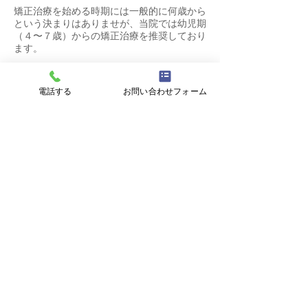
矯正治療を始める時期には一般的に何歳から
という決まりはありませが、当院では幼児期
（４〜７歳）からの矯正治療を推奨しており
ます。
きれいな歯並びは見た目がよいだけではな
く、機能的にも優れています。歯並びが悪い
電話する
お問い合わせフォーム
と、噛みづらくなったり、虫歯ができやすく
なります。
また、成長期にある子供は顎の骨を広げやす
く、上下の顎のバランス整えやすいというメ
リットがあります。顎の発育を利用しながら
矯正することで永久歯が生えてくるスペース
をつくりやすく、抜歯しないで歯列を整えら
れる可能性が高まります。
若いうちに歯列を整えることでコンプレック
スが改善され、表情に自信を持てるようにな
ります。思春期における学校生活、受験、恋
愛、就職活動まで、今後の人生を決定する
様々な場面に直面した時、思い切り笑顔にな
れるということは大きな強みになると考えて
います。