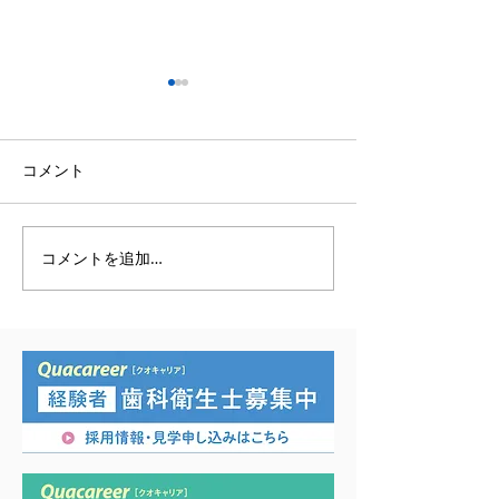
コメント
コメントを追加…
症例発表の機会を頂きま
口腔外バキュー
した。
ニットに設置さ
た。