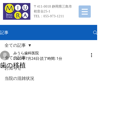
〒411-0018 静岡県三島市
初音台25-1
TEL：055-973-1211
記事
全ての記事
みうら歯科医院
全ての記事
2023年7月24日
読了時間: 1分
歯の移植
お知らせ
当院の混雑状況