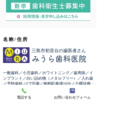
名称/住所
三島市初音台の歯医者さん
みうら歯科医院
一般歯科／小児歯科／ホワイトニング／歯周病／イ
ンプラント／白い詰め物（メタルフリー）／入れ歯
／予防歯科／CT完備／無料駐車場10台／土曜診療
〒411-0018 静岡県三島市初音台25-1
電話する
お問い合わせフォーム
TEL：055-973-1211
コンテンツ
HOME
​通院中の患者様へ
患者様向け資料