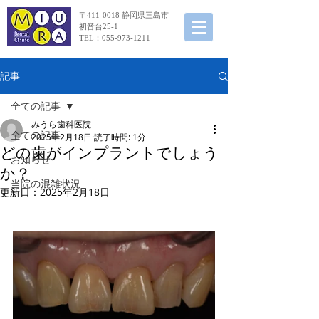
〒411-0018 静岡県三島市
初音台25-1
TEL：055-973-1211
記事
全ての記事
みうら歯科医院
全ての記事
2025年2月18日
読了時間: 1分
どの歯がインプラントでしょう
お知らせ
か？
当院の混雑状況
更新日：
2025年2月18日